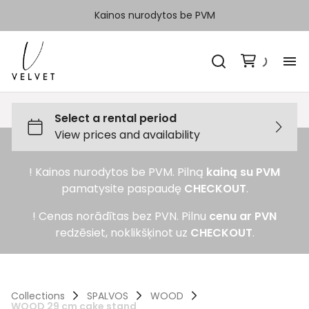
Kainos nurodytos be PVM
H
Ka
! Kainos nurodytos be PVM. Pilną
kainą su PVM
Sp
pamatysite paspaudę
CHECKOUT
.
Ka
! Cenas norādītas bez PVN. Pilnu
cenu ar PVN
redzēsiet, noklikšķinot uz
CHECKOUT
.
Ko
Collections
SPALVOS
WOOD
WOOD 29 cm cake stand