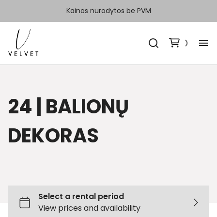
Kainos nurodytos be PVM
H
Ka
24 | BALIONŲ
Sp
DEKORAS
Ka
Ko