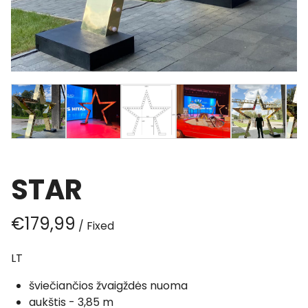
STAR
/
LT
šviečiančios žvaigždės nuoma
aukštis - 3,85 m