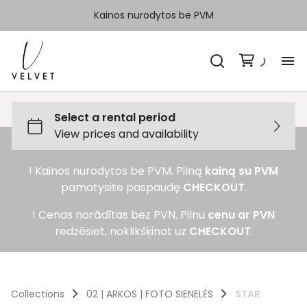
Kainos nurodytos be PVM
H
Ka
! Kainos nurodytos be PVM. Pilną
kainą su PVM
Sp
pamatysite paspaudę
CHECKOUT
.
Ka
! Cenas norādītas bez PVN. Pilnu
cenu ar PVN
redzēsiet, noklikšķinot uz
CHECKOUT
.
Ko
Collections
02 | ARKOS | FOTO SIENELĖS
STAR