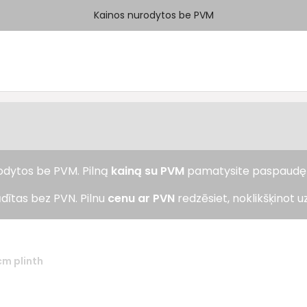
Kainos nurodytos be PVM
rodytos be PVM. Pilną
kainą su PVM
pamatysite paspaud
dītas bez PVN. Pilnu
cenu ar PVN
redzēsiet, noklikšķinot u
cm plinth