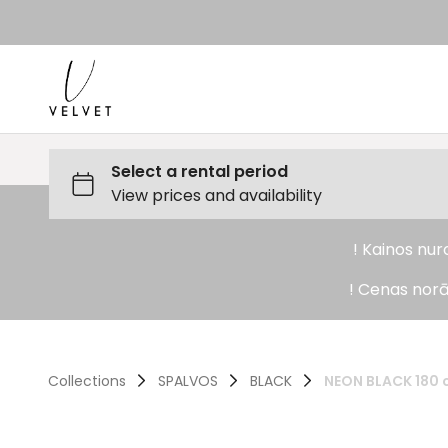
! Kainos nu
! Cenas norā
Collections
SPALVOS
BLACK
NEON BLACK 180 