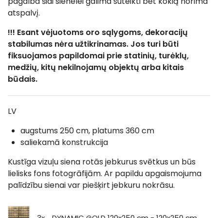
pagalba šiai sienelei galima suteikti bet kokią norima
atspalvį.
!!! Esant vėjuotoms oro sąlygoms, dekoracijų
stabilumas nėra užtikrinamas. Jos turi būti
fiksuojamos papildomai prie statinių, turėklų,
medžių, kitų nekilnojamų objektų arba kitais
būdais.
LV
augstums 250 cm, platums 360 cm
saliekamā konstrukcija
Kustīga vizuļu siena rotās jebkurus svētkus un būs
lielisks fons fotogrāfijām. Ar papildu apgaismojuma
palīdzību sienai var piešķirt jebkuru nokrāsu.