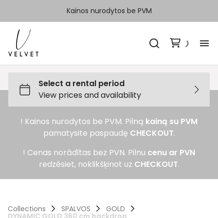
Kainos nurodytos be PVM
H
Ka
! Kainos nurodytos be PVM. Pilną
kainą su PVM
Sp
pamatysite paspaudę
CHECKOUT
.
Ka
! Cenas norādītas bez PVN. Pilnu
cenu ar PVN
redzēsiet, noklikšķinot uz
CHECKOUT
.
Ko
Collections
SPALVOS
GOLD
DYNAMIC GOLD 360 cm backdrop