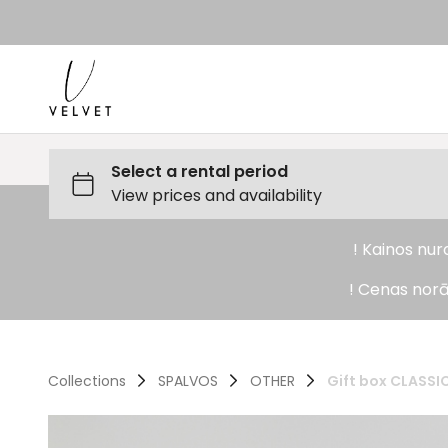
! Kainos nu
! Cenas norā
Collections
SPALVOS
OTHER
Gift box CLASSI