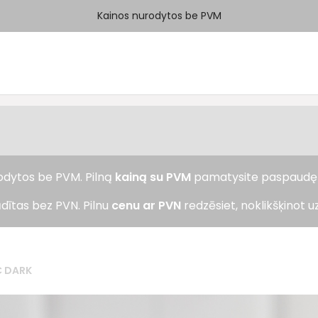
Kainos nurodytos be PVM
rodytos be PVM. Pilną
kainą su PVM
pamatysite paspaud
dītas bez PVN. Pilnu
cenu ar PVN
redzēsiet, noklikšķinot u
C DARK