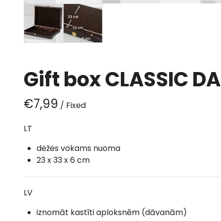
Gift box CLASSIC D
/
LT
dėžės vokams nuoma
23 x 33 x 6 cm
LV
iznomāt kastīti aploksnēm (dāvanām)