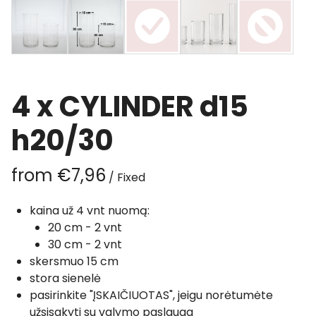
4 x CYLINDER d15
h20/30
/
kaina už 4 vnt nuomą:
20 cm - 2 vnt
30 cm - 2 vnt
skersmuo 15 cm
stora sienelė
pasirinkite "ĮSKAIČIUOTAS", jeigu norėtumėte
užsisakyti su valymo paslauga