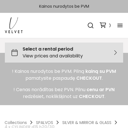
Kainos nurodytos be PVM
H
Ka
! Kainos nurodytos be PVM. Pilną
kainą su PVM
Sp
pamatysite paspaudę
CHECKOUT
.
Ka
! Cenas norādītas bez PVN. Pilnu
cenu ar PVN
redzēsiet, noklikšķinot uz
CHECKOUT
.
Ko
Collections
SPALVOS
SILVER & MIRROR & GLASS
4 x CYLINDER d15 h20/30