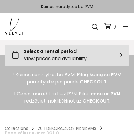
Kainos nurodytos be PVM
H
Ka
! Kainos nurodytos be PVM. Pilną
kainą su PVM
Sp
pamatysite paspaudę
CHECKOUT
.
Ka
! Cenas norādītas bez PVN. Pilnu
cenu ar PVN
redzēsiet, noklikšķinot uz
CHECKOUT
.
Ko
Collections
20 | DEKORACIJOS PIKNIKAMS
Pagalvėlių rinkinys BOHO